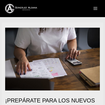
Ir
Navegación
MAI
al
de
contenido
entradas
MEN
¡PREPÁRATE PARA LOS NUEVOS