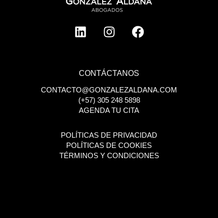
L
I
F
i
n
a
n
s
c
k
t
e
e
a
b
CONTÁCTANOS
d
g
o
CONTACTO@GONZALEZALDANA.COM
i
r
o
(+57) 305 248 5898
n
a
k
AGENDA TU CITA
m
POLÍTICAS DE PRIVACIDAD
POLÍTICAS DE COOKIES
TÉRMINOS Y CONDICIONES