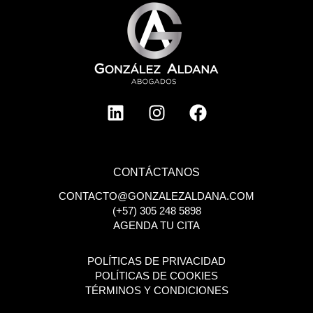
L
I
F
i
n
a
n
s
c
k
t
e
e
a
b
CONTÁCTANOS
d
g
o
CONTACTO@GONZALEZALDANA.COM
i
r
o
(+57) 305 248 5898
n
a
k
AGENDA TU CITA
m
POLÍTICAS DE PRIVACIDAD
POLÍTICAS DE COOKIES
TÉRMINOS Y CONDICIONES