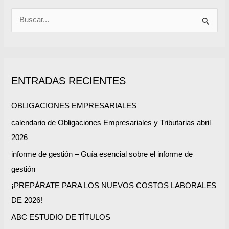
B
u
s
c
ENTRADAS RECIENTES
a
r
OBLIGACIONES EMPRESARIALES
p
calendario de Obligaciones Empresariales y Tributarias abril
o
2026
r
informe de gestión – Guía esencial sobre el informe de
:
gestión
¡PREPÁRATE PARA LOS NUEVOS COSTOS LABORALES
DE 2026!
ABC ESTUDIO DE TÍTULOS